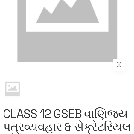
CLASS 12 GSEB વાણિજ્ય
પત્રવ્યવહાર & સેક્રેટરિયલ